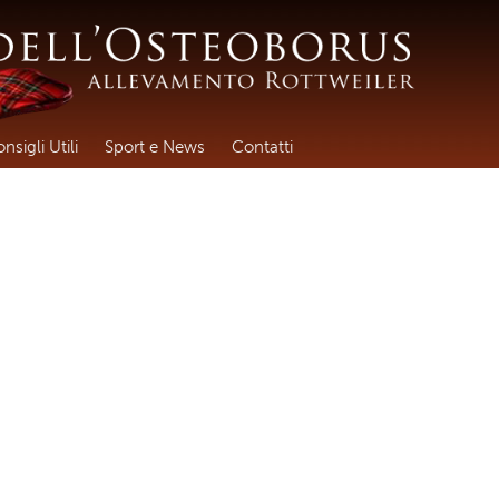
nsigli Utili
Sport e News
Contatti