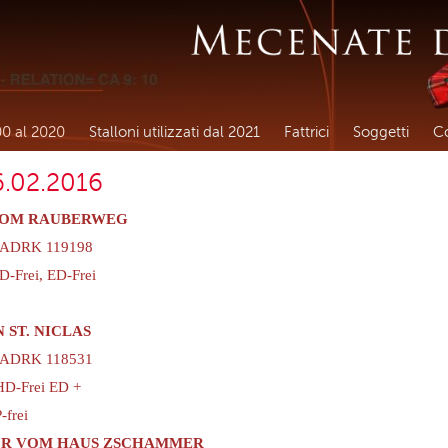
00 al 2020
Stalloni utilizzati dal 2021
Fattrici
Soggetti
Co
.02.2016
VOM RAUBERWEG
, ADRK 119198
D-Frei, ED-Frei
 ST. NICLAS
, ADRK 118531
HD-Frei ED +
frei
OR VOM HAUS ZSCHAMMER