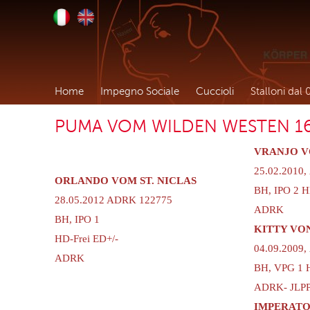
Home
Impegno Sociale
Cuccioli
Stalloni dal 
PUMA VOM WILDEN WESTEN 16
VRANJO 
25.02.2010
ORLANDO VOM ST. NICLAS
BH, IPO 2 H
28.05.2012 ADRK 122775
ADRK
BH, IPO 1
KITTY VON
HD-Frei ED+/-
04.09.2009
ADRK
BH, VPG 1 
ADRK- JLPP-
IMPERAT