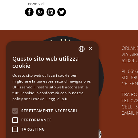
condividi
×
ORLAND
VIA GI
Questo sito web utilizza
ITALIAN
61029 U
cookie
ENGLISH
PI: 031
Questo sito web utilizza i cookie per
SDI: 5
migliorare la tua esperienza di navigazione.
CF: FR
Utilizzando il nostro sito web acconsenti a
tutti i cookie in conformità con la nostra
TRA R
policy per i cookie.
Leggi di più
TEL 07
CELL. 
STRETTAMENTE NECESSARI
EMAIL
PERFORMANCE
TARGETING