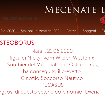
00 al 2020
Stalloni utilizzati dal 2021
Fattrici
Soggetti
Co
OSTEOBORUS
Nata il 21.06.2020,
figlia di Nicky Vom Wilden Westen x
Suurbier del Mecenate del Osteoborus,
ha conseguito il
brevetto,
Cinofilo Soccorso Nautico
-
PEGASUS -
gliosi di questo splendido binomio: Dxena -