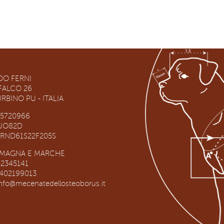
O FERNI
RFALCO 26
RBINO PU - ITALIA
65720966
RUO82D
NRND61S22F205S
OMAGNA E MARCHE
22345141
3402199013
info@mecenatedellosteoborus.it