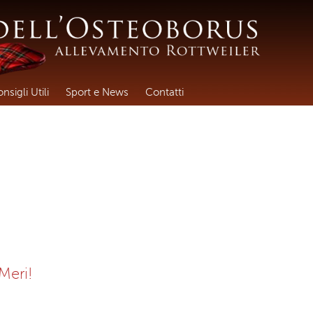
nsigli Utili
Sport e News
Contatti
Meri!